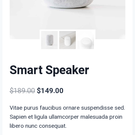
Smart Speaker
Original
Current
$
189.00
$
149.00
price
price
Vitae purus faucibus ornare suspendisse sed.
was:
is:
Sapien et ligula ullamcorper malesuada proin
$189.00.
$149.00.
libero nunc consequat.