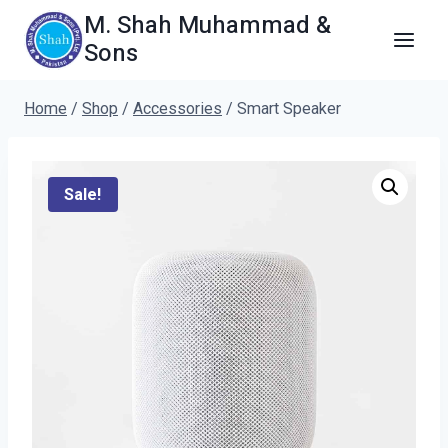
Skip
M. Shah Muhammad &
to
Sons
content
Home
/
Shop
/
Accessories
/
Smart Speaker
Sale!